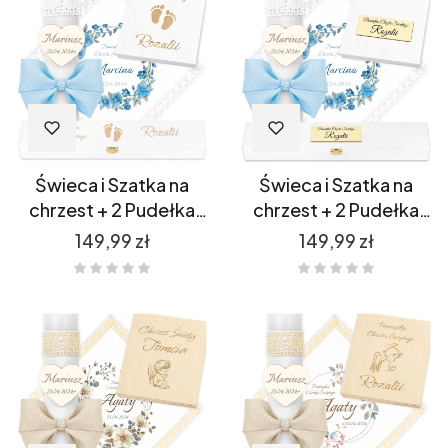
Świeca i Szatka na
Świeca i Szatka na
chrzest + 2 Pudełka
chrzest + 2 Pudełka
do Chrztu
do Chrztu C78SB38P8
Cena
Cena
149,99 zł
149,99 zł
C78SB38P13/11SZB3