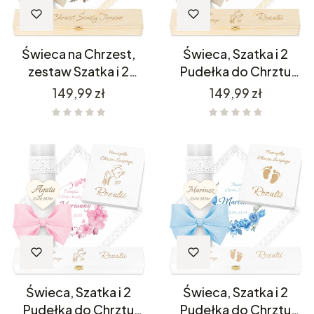
Świeca na Chrzest,
Świeca, Szatka i 2
zestaw Szatka i 2
Pudełka do Chrztu
Pudełka do Chrztu
C71S51P11/21SZ14
Cena
Cena
149,99 zł
149,99 zł
C71S54P11/20SZ13
Świeca, Szatka i 2
Świeca, Szatka i 2
Pudełka do Chrztu
Pudełka do Chrztu