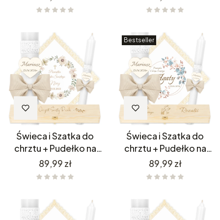
Bestseller
Świeca i Szatka do
Świeca i Szatka do
chrztu + Pudełko na
chrztu + Pudełko na
chrzest C75S12P11/9
chrzest C75S51P11/21
Cena
Cena
89,99 zł
89,99 zł