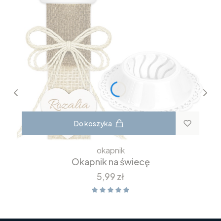
Do koszyka
okapnik
Okapnik na świecę
Cena
5,99 zł