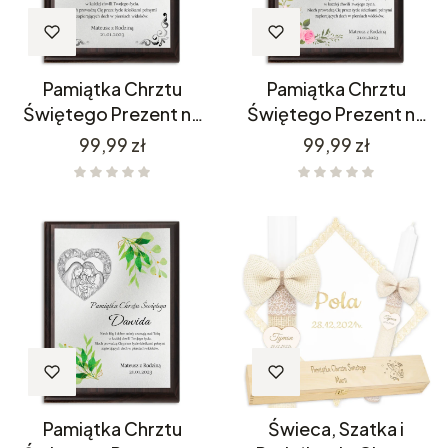
Pamiątka Chrztu
Pamiątka Chrztu
Świętego Prezent na
Świętego Prezent na
Chrzest PC20
Chrzest PC21
Cena
Cena
99,99 zł
99,99 zł
Pamiątka Chrztu
Świeca, Szatka i