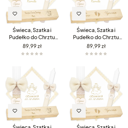
Świeca, Szatka i
Świeca, Szatka i
Pudełko do Chrztu
Pudełko do Chrztu
C4SH2P11/1
C4SH2P11/11
Cena
Cena
89,99 zł
89,99 zł
Świeca, Szatka i
Świeca, Szatka i