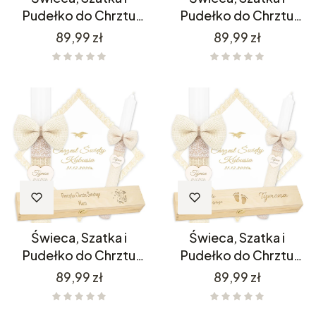
Pudełko do Chrztu
Pudełko do Chrztu
C4SH3P11/1
C4SH3P11/11
Cena
Cena
89,99 zł
89,99 zł
Świeca, Szatka i
Świeca, Szatka i
Pudełko do Chrztu
Pudełko do Chrztu
C4SH4P11/1
C4SH4P11/11
Cena
Cena
89,99 zł
89,99 zł