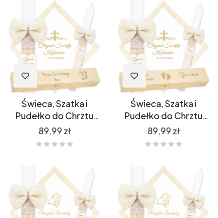
Świeca, Szatka i
Świeca, Szatka i
Pudełko do Chrztu
Pudełko do Chrztu
C4SH1P11/1
C4SH1P11/11
Cena
Cena
89,99 zł
89,99 zł