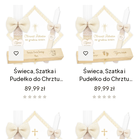
Świeca, Szatka i
Świeca, Szatka i
Pudełko do Chrztu
Pudełko do Chrztu
C4SH5P11/1
C4SH5P11/11
Cena
Cena
89,99 zł
89,99 zł