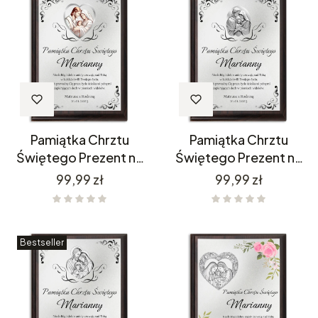
Pamiątka Chrztu
Pamiątka Chrztu
Świętego Prezent na
Świętego Prezent na
Chrzest PC18
Chrzest PC19
Cena
Cena
99,99 zł
99,99 zł
Bestseller