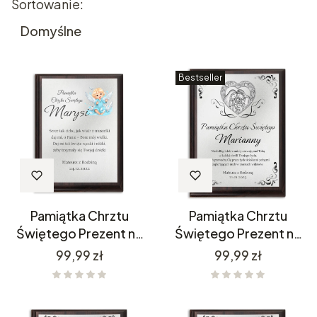
Lista produktów
Sortowanie:
Domyślne
Bestseller
Pamiątka Chrztu
Pamiątka Chrztu
Świętego Prezent na
Świętego Prezent na
Chrzest PC16
Chrzest PC17
Cena
Cena
99,99 zł
99,99 zł