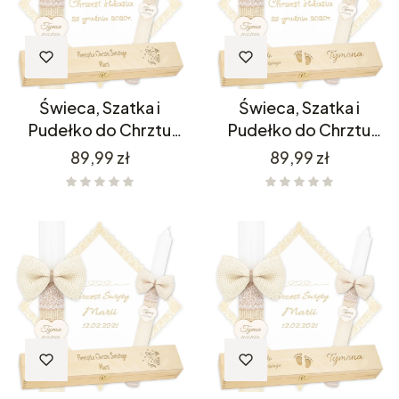
Świeca, Szatka i
Świeca, Szatka i
Pudełko do Chrztu
Pudełko do Chrztu
C4SH6P11/1
C4SH6P11/11
Cena
Cena
89,99 zł
89,99 zł