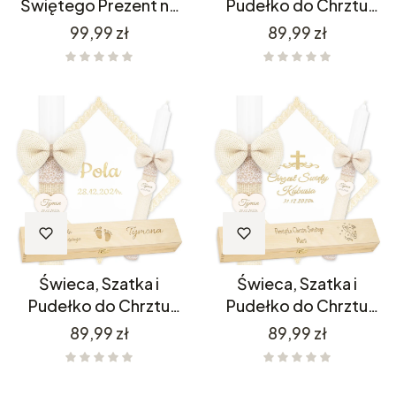
Świętego Prezent na
Pudełko do Chrztu
Chrzest PC22
C4SH10P11/1
Cena
Cena
99,99 zł
89,99 zł
Świeca, Szatka i
Świeca, Szatka i
Pudełko do Chrztu
Pudełko do Chrztu
C4SH10P11/11
C4SH1P11/1
Cena
Cena
89,99 zł
89,99 zł