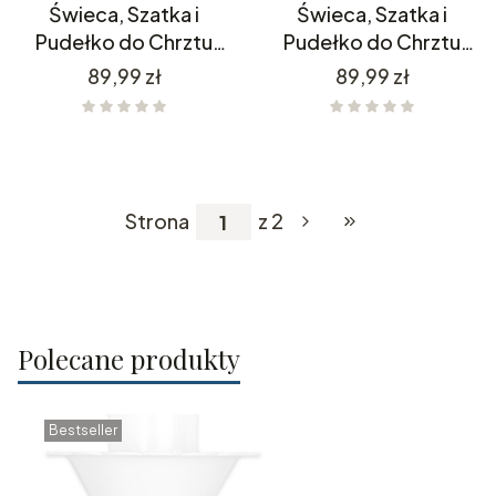
Świeca, Szatka i
Świeca, Szatka i
Pudełko do Chrztu
Pudełko do Chrztu
C4SH7P11/1
C4SH7P11/11
Cena
Cena
89,99 zł
89,99 zł
Strona
z 2
Przejdź do ostatniej
Polecane produkty
Bestseller