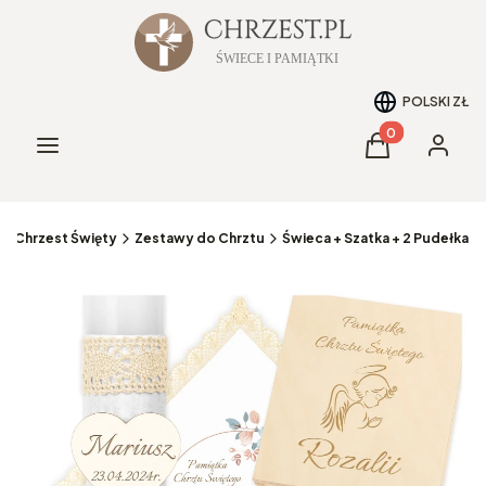
POLSKI
ZŁ
Produkty w kos
Menu
Koszyk
Zaloguj 
Chrzest Święty
Zestawy do Chrztu
Świeca + Szatka + 2 Pudełka