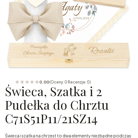
0.00
(Oceny: 0 Recenzje: 0)
Świeca, Szatka i 2
Pudełka do Chrztu
C71S51P11/21SZ14
Świeca i szatka na chrzest to dwa elementy niezbędne podczas