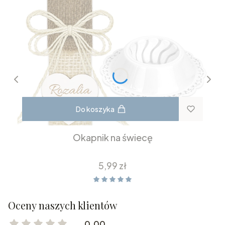
Do koszyka
Okapnik na świecę
Cena
5,99 zł
Oceny naszych klientów
0.00