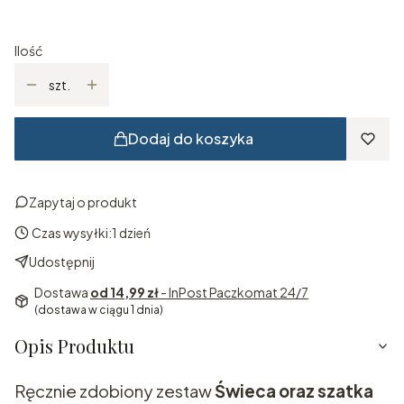
Ilość
szt.
Dodaj do koszyka
Zapytaj o produkt
Czas wysyłki:
1 dzień
Udostępnij
Dostawa
od 14,99 zł
- InPost Paczkomat 24/7
(dostawa w ciągu 1 dnia)
Opis Produktu
Ręcznie zdobiony zestaw
Świeca oraz szatka