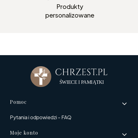
Produkty
personalizowane
Linki w stopce
Pomoc
Pytania i odpowiedzi - FAQ
Moje konto