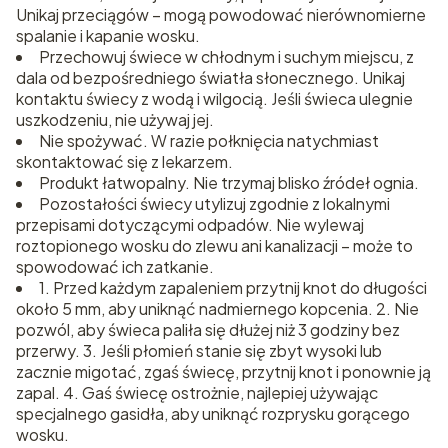
Unikaj przeciągów – mogą powodować nierównomierne
spalanie i kapanie wosku.
Przechowuj świece w chłodnym i suchym miejscu, z
dala od bezpośredniego światła słonecznego. Unikaj
kontaktu świecy z wodą i wilgocią. Jeśli świeca ulegnie
uszkodzeniu, nie używaj jej.
Nie spożywać. W razie połknięcia natychmiast
skontaktować się z lekarzem.
Produkt łatwopalny. Nie trzymaj blisko źródeł ognia.
Pozostałości świecy utylizuj zgodnie z lokalnymi
przepisami dotyczącymi odpadów. Nie wylewaj
roztopionego wosku do zlewu ani kanalizacji – może to
spowodować ich zatkanie.
1. Przed każdym zapaleniem przytnij knot do długości
około 5 mm, aby uniknąć nadmiernego kopcenia. 2. Nie
pozwól, aby świeca paliła się dłużej niż 3 godziny bez
przerwy. 3. Jeśli płomień stanie się zbyt wysoki lub
zacznie migotać, zgaś świecę, przytnij knot i ponownie ją
zapal. 4. Gaś świecę ostrożnie, najlepiej używając
specjalnego gasidła, aby uniknąć rozprysku gorącego
wosku.