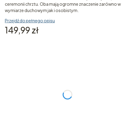
ceremonii chrztu. Oba mają ogromne znaczenie zarówno w
wymiarze duchowym jak i osobistym.
Przejdź do pełnego opisu
Cena
149,99 zł
Poszczególne warianty mogą różnić się ceną
*
Imię Dziecka (bez odmiany)
Data Chrztu
Opcjonalne
Ewentualne Uwagi
Opcjonalne