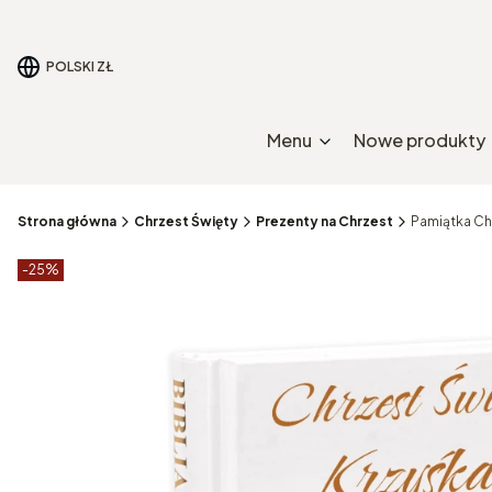
POLSKI
ZŁ
Menu
Nowe produkty
Strona główna
Chrzest Święty
Prezenty na Chrzest
Pamiątka Ch
Etykiety produktu
zniżki
-25%