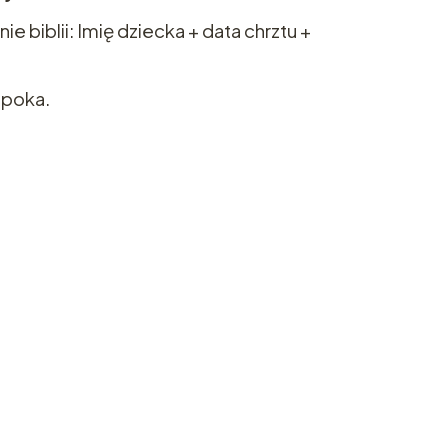
e biblii: Imię dziecka + data chrztu +
Opoka.