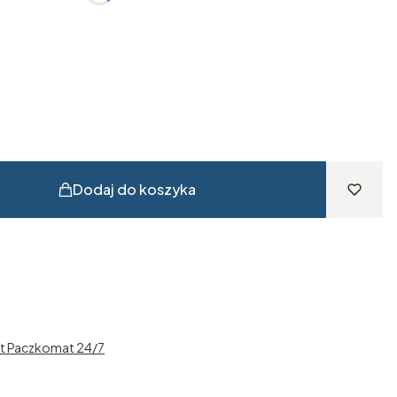
kowe)
Opcjonalne
eobowiązkowe)
Opcjonalne
Dodaj do koszyka
st Paczkomat 24/7