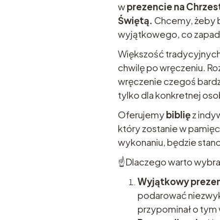
w
prezencie na Chrzes
Świętą.
Chcemy, żeby b
wyjątkowego, co zapadn
Większość tradycyjnyc
chwilę po wręczeniu. R
wręczenie czegoś bard
tylko dla konkretnej oso
Oferujemy
biblię
z indy
który zostanie w pamięci
wykonaniu, będzie stano
☝️Dlaczego warto wybrać
Wyjątkowy preze
podarować niezwykł
przypominał o tym 