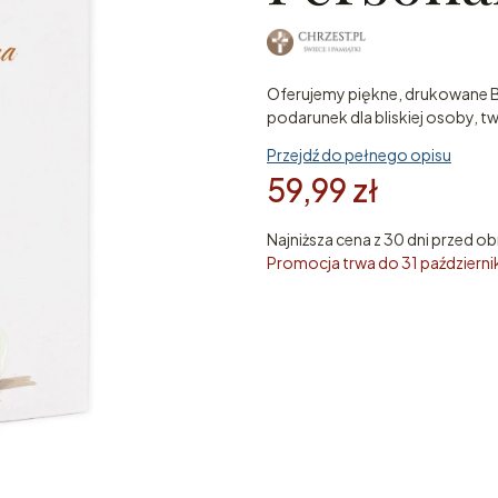
Oferujemy piękne, drukowane Bi
podarunek dla bliskiej osoby, t
Przejdź do pełnego opisu
59,99 zł
Najniższa cena z 30 dni przed ob
Promocja trwa do 31 październ
Poszczególne warianty mogą ró
*
Imię dziecka (bez odmiany)