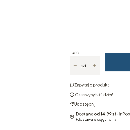
Od kogo prezent (nieobowiąz
Miejscowość i data chrztu (ni
Ilość
szt.
Zapytaj o produkt
Czas wysyłki:
1 dzień
Udostępnij
Dostawa
od 14,99 zł
- InPo
(dostawa w ciągu 1 dnia)