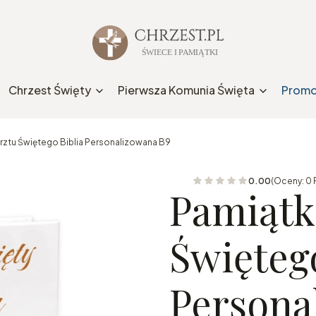
Chrzest Święty
Pierwsza Komunia Święta
Promo
rztu Świętego Biblia Personalizowana B9
0.00
(Oceny: 0 
Pamiątk
Świętego
Persona