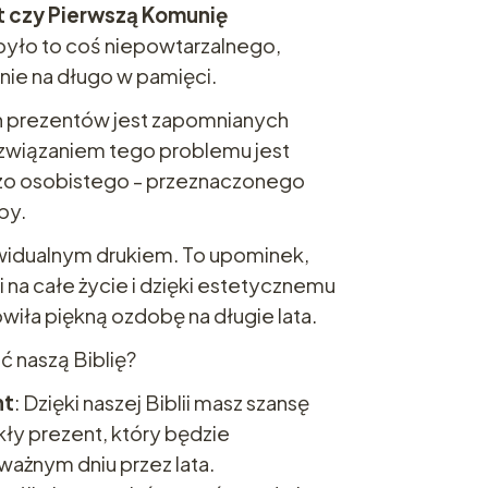
t czy Pierwszą Komunię
yło to coś niepowtarzalnego,
ie na długo w pamięci.
h prezentów jest zapomnianych
ozwiązaniem tego problemu jest
zo osobistego - przeznaczonego
by.
widualnym drukiem. To upominek,
 na całe życie i dzięki estetycznemu
wiła piękną ozdobę na długie lata.
 naszą Biblię?
nt
: Dzięki naszej Biblii masz szansę
y prezent, który będzie
ważnym dniu przez lata.