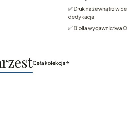
✅ Druk na zewnątrz w ceni
dedykacja.
✅ Biblia wydawnictwa 
hrzest
Cała kolekcja