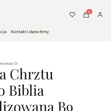
Produkty w kos
Ulubione
Koszyk
Zaloguj 
cje
Kontakt i dane firmy
Recenzje: 0)
a Chrztu
 Biblia
lizowana B9