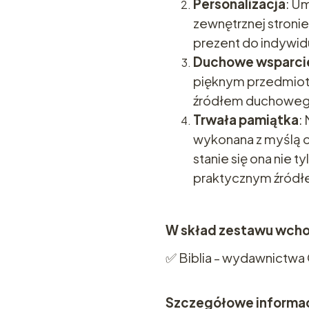
Personalizacja
: U
zewnętrznej stronie
prezent do indywid
Duchowe wsparci
pięknym przedmiote
źródłem duchowego 
Trwała pamiątka
:
wykonana z myślą o 
stanie się ona nie t
praktycznym źródłe
W skład zestawu wcho
✅ Biblia - wydawnictwa
Szczegółowe informac