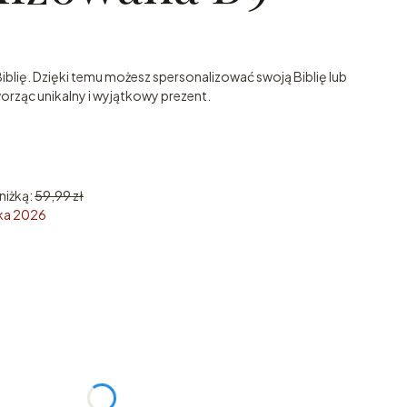
blię. Dzięki temu możesz spersonalizować swoją Biblię lub
worząc unikalny i wyjątkowy prezent.
niżką:
59,99 zł
ika 2026
żnić się ceną