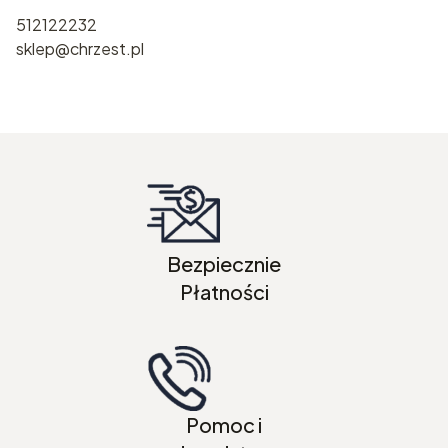
512122232
sklep@chrzest.pl
Bezpiecznie
Płatności
Pomoc i