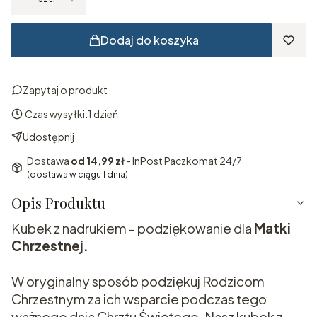
Dodaj do koszyka
Zapytaj o produkt
Czas wysyłki:
1 dzień
Udostępnij
Dostawa
od 14,99 zł
- InPost Paczkomat 24/7
(dostawa w ciągu 1 dnia)
Opis Produktu
Kubek z nadrukiem - podziękowanie dla
Matki
Chrzestnej.
W oryginalny sposób podziękuj Rodzicom
Chrzestnym za ich wsparcie podczas tego
ważnego dnia Chrztu Świętego. Nasz kubek z