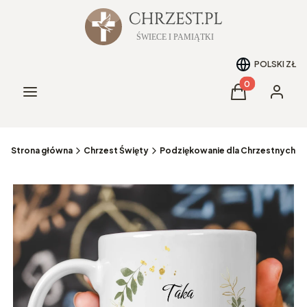
POLSKI
ZŁ
Produkty w kos
Menu
Koszyk
Zaloguj 
Strona główna
Chrzest Święty
Podziękowanie dla Chrzestnych