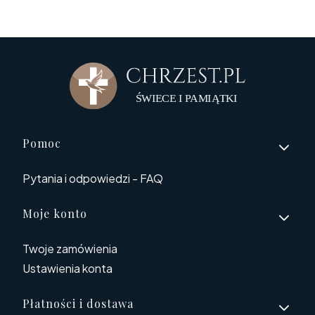
Linki w stopce
Pomoc
Pytania i odpowiedzi - FAQ
Moje konto
Twoje zamówienia
Ustawienia konta
Płatności i dostawa