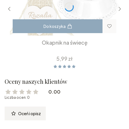
Do koszyka
Okapnik na świecę
Cena
5,99 zł
Oceny naszych klientów
0.00
Liczba ocen: 0
Oceń i opisz