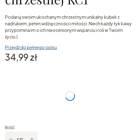
Podaruj swoim ukochanym chrzestnym unikalny kubek z
nadrukiem, pełen wdzięczności i miłości. Niech każdy łyk kawy
przypomina im o ich nieocenionym wsparciu i roli w Twoim
życiu:)
Przejdź do pełnego opisu
Cena
34,99 zł
Poszczególne warianty mogą różnić się ceną
*
Imię Dziecka
Ilość
szt.