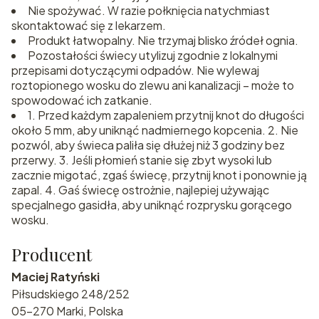
Nie spożywać. W razie połknięcia natychmiast
skontaktować się z lekarzem.
Produkt łatwopalny. Nie trzymaj blisko źródeł ognia.
Pozostałości świecy utylizuj zgodnie z lokalnymi
przepisami dotyczącymi odpadów. Nie wylewaj
roztopionego wosku do zlewu ani kanalizacji – może to
spowodować ich zatkanie.
1. Przed każdym zapaleniem przytnij knot do długości
około 5 mm, aby uniknąć nadmiernego kopcenia. 2. Nie
pozwól, aby świeca paliła się dłużej niż 3 godziny bez
przerwy. 3. Jeśli płomień stanie się zbyt wysoki lub
zacznie migotać, zgaś świecę, przytnij knot i ponownie ją
zapal. 4. Gaś świecę ostrożnie, najlepiej używając
specjalnego gasidła, aby uniknąć rozprysku gorącego
wosku.
Producent
Maciej Ratyński
Piłsudskiego 248/252
05-270 Marki, Polska