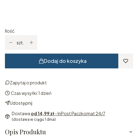
Ewentualne Uwagi
Opcjonalne
Ilość
szt.
Dodaj do koszyka
Zapytaj o produkt
Czas wysyłki:
1 dzień
Udostępnij
Dostawa
od 14,99 zł
- InPost Paczkomat 24/7
(dostawa w ciągu 1 dnia)
Opis Produktu