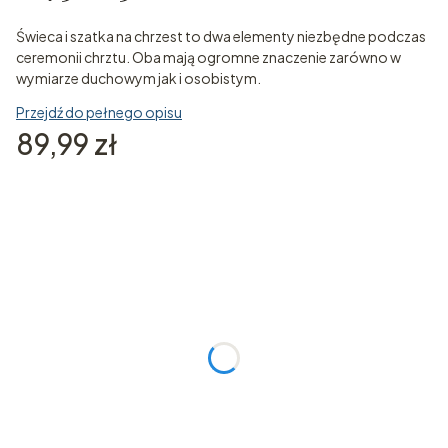
Świeca i szatka na chrzest to dwa elementy niezbędne podczas
ceremonii chrztu. Oba mają ogromne znaczenie zarówno w
wymiarze duchowym jak i osobistym.
Przejdź do pełnego opisu
Cena
89,99 zł
Poszczególne warianty mogą różnić się ceną
*
Imię Dziecka (bez odmiany)
Data Chrztu
Opcjonalne