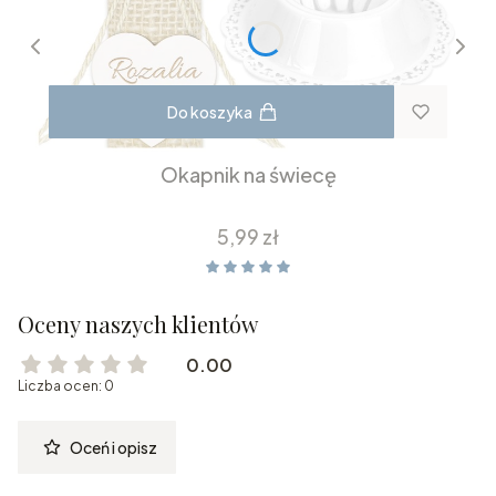
Do koszyka
Okapnik na świecę
Cena
5,99 zł
Oceny naszych klientów
0.00
Liczba ocen: 0
Oceń i opisz