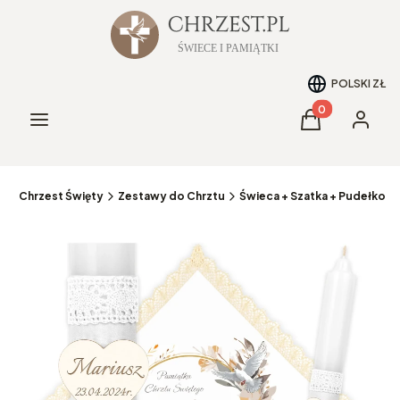
POLSKI
ZŁ
Produkty w kos
Menu
Koszyk
Zaloguj 
a
Chrzest Święty
Zestawy do Chrztu
Świeca + Szatka + Pudełko