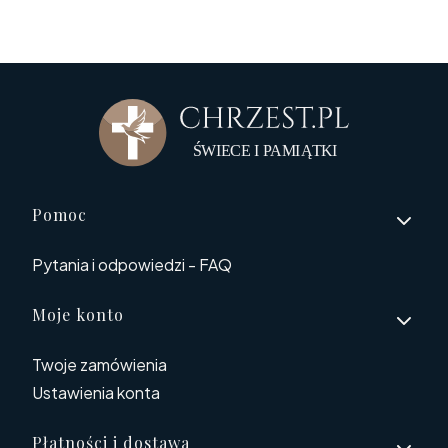
Linki w stopce
Pomoc
Pytania i odpowiedzi - FAQ
Moje konto
Twoje zamówienia
Ustawienia konta
Płatności i dostawa