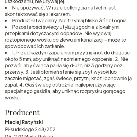
uszkodzeniu, nie używaj jej.
Nie spożywać. W razie połknięcia natychmiast
skontaktować się z lekarzem.
Produkt łatwopalny. Nie trzymaj blisko źródeł ognia.
Pozostałości świecy utylizuj zgodnie z lokalnymi
przepisami dotyczącymi odpadów. Nie wylewaj
roztopionego wosku do zlewu ani kanalizacji – może to
spowodować ich zatkanie.
1. Przed każdym zapaleniem przytnij knot do długości
około 5 mm, aby uniknąć nadmiernego kopcenia. 2. Nie
pozwól, aby świeca paliła się dłużej niż 3 godziny bez
przerwy. 3. Jeśli płomień stanie się zbyt wysoki lub
zacznie migotać, zgaś świecę, przytnij knot i ponownie ją
zapal. 4. Gaś świecę ostrożnie, najlepiej używając
specjalnego gasidła, aby uniknąć rozprysku gorącego
wosku.
Producent
Maciej Ratyński
Piłsudskiego 248/252
05-270 Marki, Polska