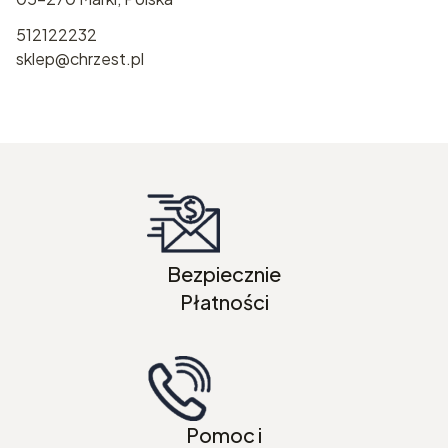
512122232
sklep@chrzest.pl
Bezpiecznie
Płatności
Pomoc i