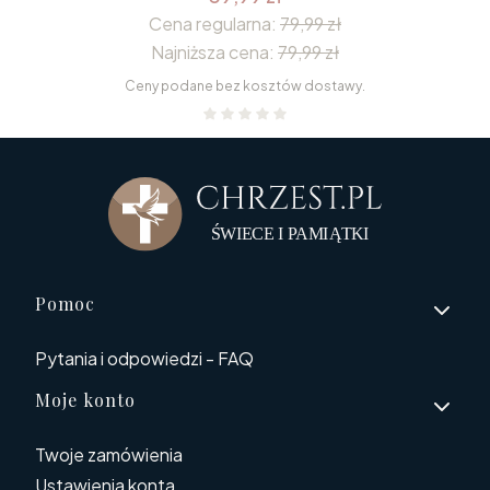
Cena regularna:
79,99 zł
Najniższa cena:
79,99 zł
Ceny podane bez kosztów dostawy.
Linki w stopce
Pomoc
Pytania i odpowiedzi - FAQ
Moje konto
Twoje zamówienia
Ustawienia konta