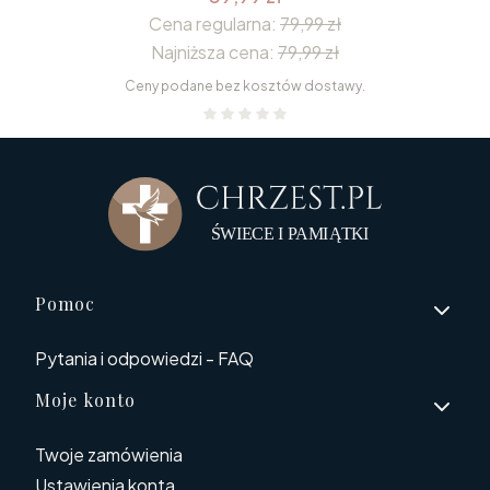
Cena regularna:
79,99 zł
Najniższa cena:
79,99 zł
Ceny podane bez kosztów dostawy.
Linki w stopce
Pomoc
Pytania i odpowiedzi - FAQ
Moje konto
Twoje zamówienia
Ustawienia konta