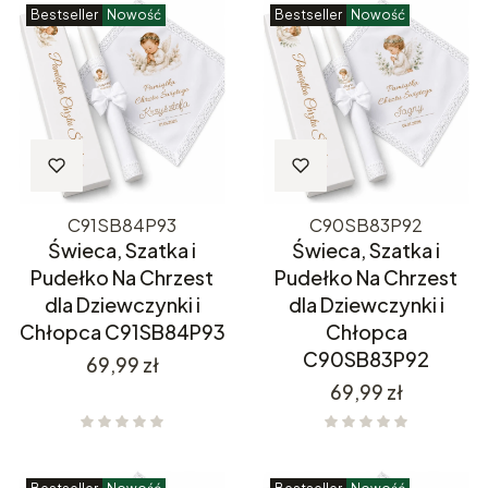
Bestseller
Nowość
Bestseller
Nowość
C91SB84P93
C90SB83P92
Świeca, Szatka i
Świeca, Szatka i
Pudełko Na Chrzest
Pudełko Na Chrzest
dla Dziewczynki i
dla Dziewczynki i
Chłopca C91SB84P93
Chłopca
C90SB83P92
Cena
69,99 zł
Cena
69,99 zł