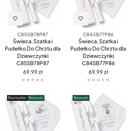
C85SB78P87
C84SB77P86
Świeca, Szatka i
Świeca, Szatka i
Pudełko Do Chrztu dla
Pudełko Do Chrztu dla
Dziewczynki
Dziewczynki
C85SB78P87
C84SB77P86
Cena
Cena
69,99 zł
69,99 zł
Bestseller
Nowość
Nowość