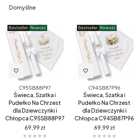
Domyślne
Bestseller
Nowość
Bestseller
Nowość
C95SB88P97
C94SB87P96
Świeca, Szatka i
Świeca, Szatka i
Pudełko Na Chrzest
Pudełko Na Chrzest
dla Dziewczynki i
dla Dziewczynki i
Chłopca C95SB88P97
Chłopca C94SB87P96
Cena
Cena
69,99 zł
69,99 zł