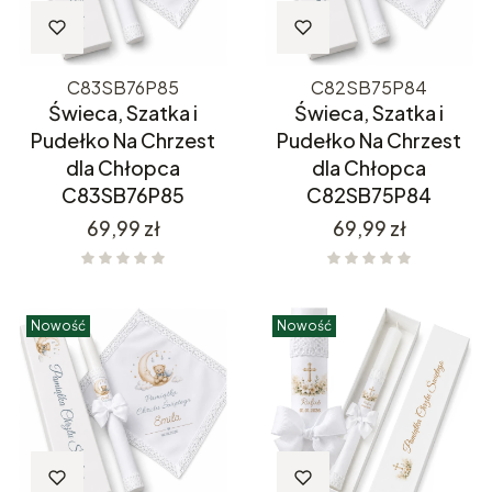
C83SB76P85
C82SB75P84
Świeca, Szatka i
Świeca, Szatka i
Pudełko Na Chrzest
Pudełko Na Chrzest
dla Chłopca
dla Chłopca
C83SB76P85
C82SB75P84
Cena
Cena
69,99 zł
69,99 zł
Nowość
Nowość